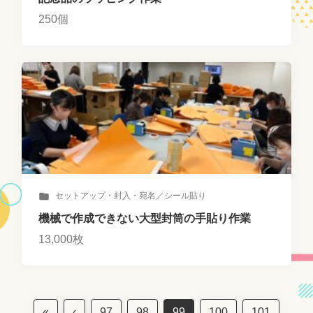
250個
セットアップ・封入・宛名／シール貼り
機械で作成できない大型封筒の手貼り作業
13,000枚
«
‹
97
98
99
100
101