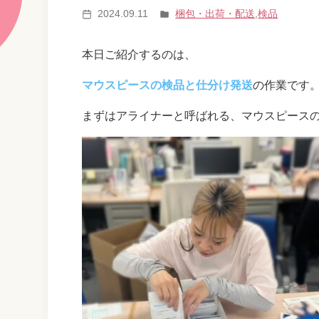
2024.09.11
梱包・出荷・配送
,
検品
本日ご紹介するのは、
マウスピースの検品と仕分け発送
の作業です
まずはアライナーと呼ばれる、マウスピース