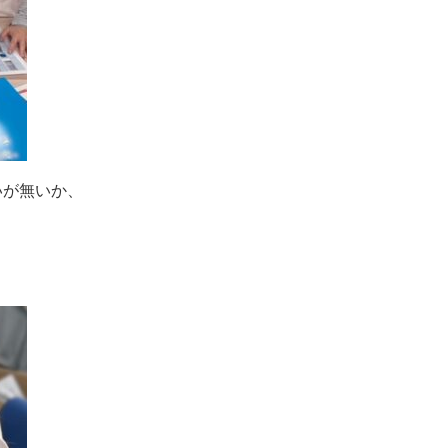
いが無いか、
。