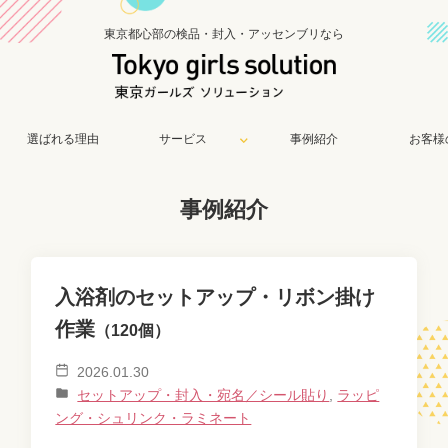
東京都心部の検品・封入・アッセンブリなら
選ばれる理由
サービス
事例紹介
お客様
事例紹介
入浴剤のセットアップ・リボン掛け
作業
（120個）
2026.01.30
セットアップ・封入・宛名／シール貼り
,
ラッピ
ング・シュリンク・ラミネート