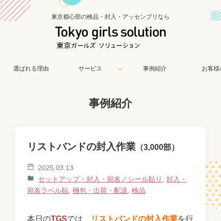
東京都心部の検品・封入・アッセンブリなら
選ばれる理由
サービス
事例紹介
お客様
事例紹介
リストバンドの封入作業
（3,000部）
2025.03.13
セットアップ・封入・宛名／シール貼り
,
封入・
宛名ラベル貼
,
梱包・出荷・配送
,
検品
本日の
TGS
では、
リストバンドの封入作業
を行