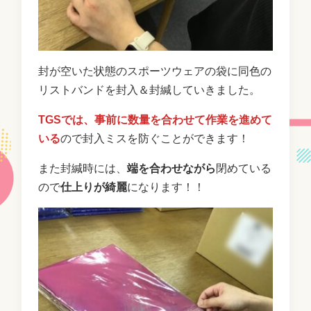
封が空いた状態のスポーツウェアの袋に同色の
リストバンドを封入＆封緘していきました。
TGSでは、事前に数量を合わせて作業を進めて
いる
ので封入ミスを防ぐことができます！
また封緘時には、
端を合わせながら
閉めている
ので
仕上りが綺麗
になります！！