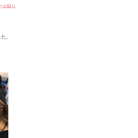
ール貼り
した。
。