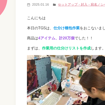
2025.01.16
セットアップ・封入・宛名／シ
こんにちは
本日のTGSは、
仕分け梱包作業
をおこないま
商品は
4アイテム、計20万個
でした！！
まずは、
作業用の仕分けリストを作成
します