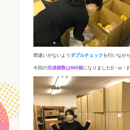
間違いがないよう
ダブルチェック
を行いなが
今回の
完成箱数は660箱
になりました(/・ω・)/