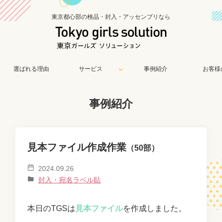
東京都心部の検品・封入・アッセンブリなら
選ばれる理由
サービス
事例紹介
お客様
事例紹介
見本ファイル作成作業
（50部）
2024.09.26
封入・宛名ラベル貼
本日のTGSは
見本ファイル
を作成しました。