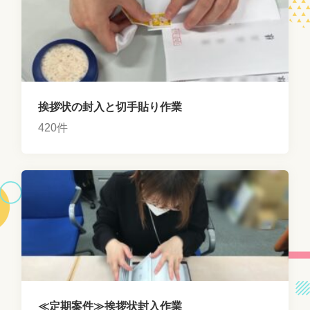
挨拶状の封入と切手貼り作業
420件
≪定期案件≫挨拶状封入作業