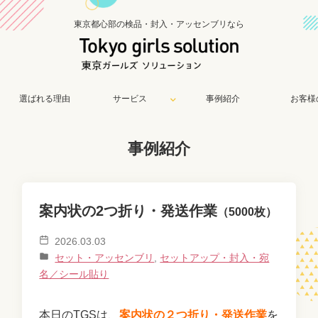
東京都心部の検品・封入・アッセンブリなら
選ばれる理由
サービス
事例紹介
お客様
事例紹介
案内状の2つ折り・発送作業
（5000枚）
2026.03.03
セット・アッセンブリ
,
セットアップ・封入・宛
名／シール貼り
本日のTGSは、
案内状の２つ折り・発送作業
を