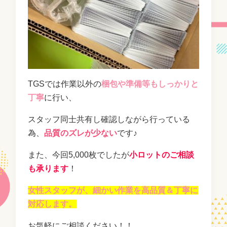
TGSでは作業以外の
梱包や準備等もしっかりと
丁寧
に行い、
スタッフ同士共有し確認しながら行っている
為、
品質のズレが少ない
です♪
また、今回5,000枚でしたが
小ロットのご相談
も承ります
！
女性スタッフが、細かい作業を高品質＆丁寧に
対応します。
お気軽にご相談ください！！